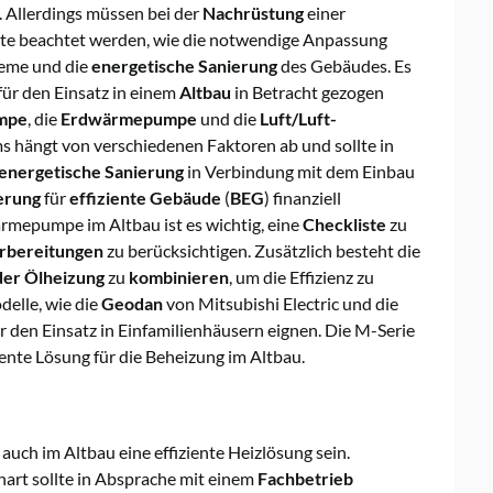
 Allerdings müssen bei der
Nachrüstung
einer
e beachtet werden, wie die notwendige Anpassung
teme und die
energetische Sanierung
des Gebäudes. Es
ür den Einsatz in einem
Altbau
in Betracht gezogen
mpe
, die
Erdwärmepumpe
und die
Luft/Luft-
ms hängt von verschiedenen Faktoren ab und sollte in
energetische Sanierung
in Verbindung mit dem Einbau
erung
für
effiziente Gebäude
(
BEG
) finanziell
ärmepumpe im Altbau ist es wichtig, eine
Checkliste
zu
rbereitungen
zu berücksichtigen. Zusätzlich besteht die
der Ölheizung
zu
kombinieren
, um die Effizienz zu
elle, wie die
Geodan
von Mitsubishi Electric und die
 den Einsatz in Einfamilienhäusern eignen. Die M-Serie
ziente Lösung für die Beheizung im Altbau.
ch im Altbau eine effiziente Heizlösung sein.
rt sollte in Absprache mit einem
Fachbetrieb