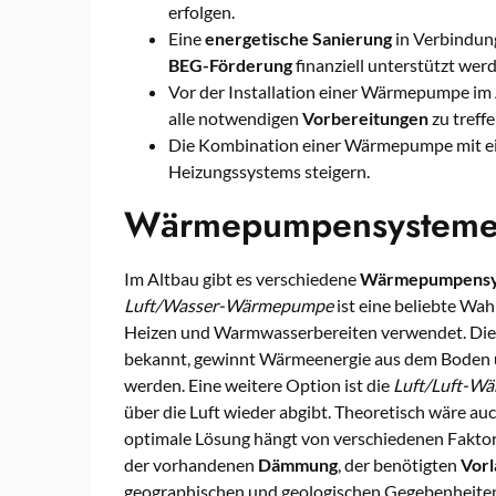
erfolgen.
Eine
energetische Sanierung
in Verbindun
BEG-Förderung
finanziell unterstützt wer
Vor der Installation einer Wärmepumpe im A
alle notwendigen
Vorbereitungen
zu treffe
Die Kombination einer Wärmepumpe mit e
Heizungssystems steigern.
Wärmepumpensysteme 
Im Altbau gibt es verschiedene
Wärmepumpens
Luft/Wasser-Wärmepumpe
ist eine beliebte Wah
Heizen und Warmwasserbereiten verwendet. Di
bekannt, gewinnt Wärmeenergie aus dem Boden un
werden. Eine weitere Option ist die
Luft/Luft-W
über die Luft wieder abgibt. Theoretisch wäre au
optimale Lösung hängt von verschiedenen Faktor
der vorhandenen
Dämmung
, der benötigten
Vorl
geographischen und geologischen Gegebenheiten.