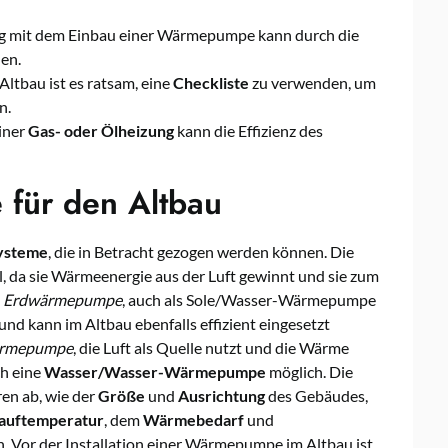
g mit dem Einbau einer Wärmepumpe kann durch die
den.
ltbau ist es ratsam, eine
Checkliste
zu verwenden, um
n.
iner
Gas- oder Ölheizung
kann die Effizienz des
für den Altbau
ysteme
, die in Betracht gezogen werden können. Die
l, da sie Wärmeenergie aus der Luft gewinnt und sie zum
e
Erdwärmepumpe
, auch als Sole/Wasser-Wärmepumpe
d kann im Altbau ebenfalls effizient eingesetzt
ärmepumpe
, die Luft als Quelle nutzt und die Wärme
ch eine
Wasser/Wasser-Wärmepumpe
möglich. Die
en ab, wie der
Größe
und
Ausrichtung
des Gebäudes,
auftemperatur
, dem
Wärmebedarf
und
 Vor der Installation einer Wärmepumpe im Altbau ist