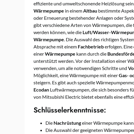
effiziente und umweltschonende Heizlösung sein.
Wärmepumpe
in einem
Altbau
bestimmte Aspekt
oder Erneuerung bestehender Anlagen oder Sys
gibt verschiedene Arten von Wärmepumpen, die f
werden können, wie die
Luft/Wasser-Wärmepu
Wärmepumpe
. Die Auswahl des richtigen Syste
Absprache mit einem
Fachbetrieb
erfolgen. Eine
einer
Wärmepumpe
kann durch die
Bundesförd
unterstützt werden. Vor der Installation einer W
verwenden, um alle notwendigen Schritte und
Vo
Möglichkeit, eine Wärmepumpe mit einer
Gas- o
steigern. Es gibt auch spezielle Wärmepumpenmod
Ecodan
Luftwärmepumpen, die sich besonders für
von Mitsubishi Electric bietet ebenfalls eine effi
Schlüsselerkenntnisse:
Die
Nachrüstung
einer Wärmepumpe kann au
Die Auswahl der geeigneten Wärmepumpena