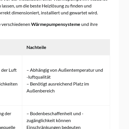
 lassen, um die beste Heizlösung zu finden und
ekt dimensioniert, installiert und gewartet wird.
ie verschiedenen
Wärmepumpensysteme
und ihre
Nachteile
der Luft
– Abhängig von Außentemperatur und
-luftqualität
chkeiten
– Benötigt ausreichend Platz im
Außenbereich
ng der
– Bodenbeschaffenheit und -
zugänglichkeit können
equelle
Einschränkungen bedeuten