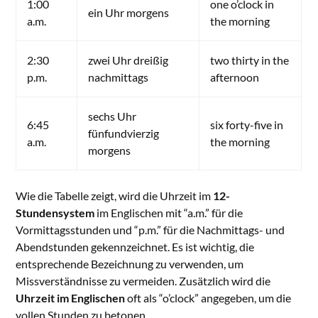
1:00
one o’clock in
ein Uhr morgens
a.m.
the morning
2:30
zwei Uhr dreißig
two thirty in the
p.m.
nachmittags
afternoon
sechs Uhr
6:45
six forty-five in
fünfundvierzig
a.m.
the morning
morgens
Wie die Tabelle zeigt, wird die Uhrzeit im
12-
Stundensystem
im Englischen mit “a.m.” für die
Vormittagsstunden und “p.m.” für die Nachmittags- und
Abendstunden gekennzeichnet. Es ist wichtig, die
entsprechende Bezeichnung zu verwenden, um
Missverständnisse zu vermeiden. Zusätzlich wird die
Uhrzeit im Englischen
oft als “o’clock” angegeben, um die
vollen Stunden zu betonen.