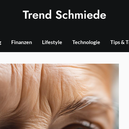
Trend Schmiede
g
Finanzen
Lifestyle
Technologie
Tips & 