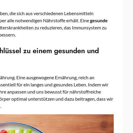
ben, die sich aus verschiedenen Lebensmitteln
per alle notwendigen Nährstoffe erhält. Eine
gesunde
Alterskrankheiten zu reduzieren, das Immunsystem zu
bessern.
hlüssel zu einem gesunden und
rnährung. Eine ausgewogene Ernährung, reich an
ssentiell für ein langes und gesundes Leben. Indem wir
re anpassen und uns bewusst für nährstoffreiche
rper optimal unterstützen und dazu beitragen, dass wir
.