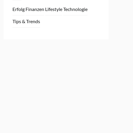
Erfolg
Finanzen
Lifestyle
Technologie
Tips & Trends