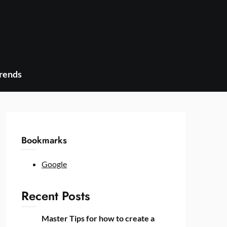
Trends
Bookmarks
Google
Recent Posts
Master Tips for how to create a