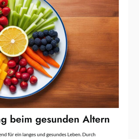
ng beim gesunden Altern
end für ein langes und gesundes Leben. Durch