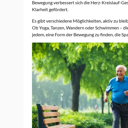
Bewegung verbessert sich die Herz-Kreislauf-Ges
Klarheit gefördert.
Es gibt verschiedene Möglichkeiten, aktiv zu blei
Ob Yoga, Tanzen, Wandern oder Schwimmen – die A
jedem, eine Form der Bewegung zu finden, die Spa