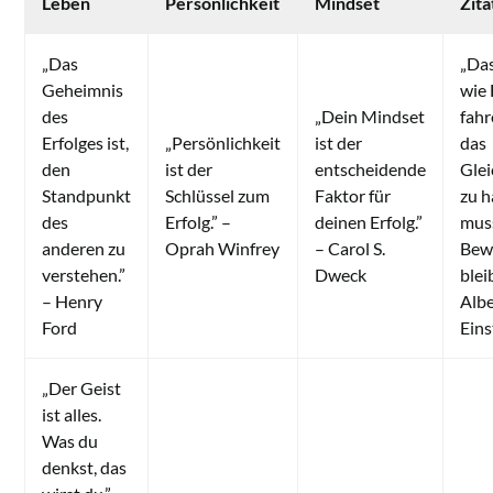
Leben
Persönlichkeit
Mindset
Zita
„Das
„Das
Geheimnis
wie
des
„Dein Mindset
fah
Erfolges ist,
„Persönlichkeit
ist der
das
den
ist der
entscheidende
Gle
Standpunkt
Schlüssel zum
Faktor für
zu h
des
Erfolg.” –
deinen Erfolg.”
muss
anderen zu
Oprah Winfrey
– Carol S.
Bew
verstehen.”
Dweck
blei
– Henry
Albe
Ford
Eins
„Der Geist
ist alles.
Was du
denkst, das