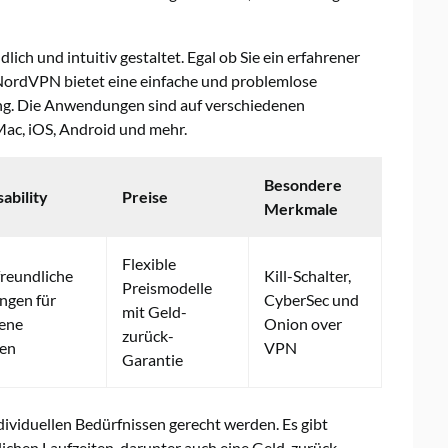
 und intuitiv gestaltet. Egal ob Sie ein erfahrener
NordVPN bietet eine einfache und problemlose
ng. Die Anwendungen sind auf verschiedenen
Mac, iOS, Android und mehr.
Besondere
ability
Preise
Merkmale
Flexible
reundliche
Kill-Schalter,
Preismodelle
gen für
CyberSec und
mit Geld-
dene
Onion over
zurück-
men
VPN
Garantie
dividuellen Bedürfnissen gerecht werden. Es gibt
chen Laufzeiten, darunter auch eine Geld-zurück-