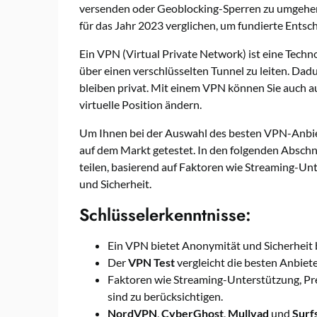
versenden oder Geoblocking-Sperren zu umgehen
für das Jahr 2023 verglichen, um fundierte Entsc
Ein VPN (Virtual Private Network) ist eine Techno
über einen verschlüsselten Tunnel zu leiten. Dadu
bleiben privat. Mit einem VPN können Sie auch au
virtuelle Position ändern.
Um Ihnen bei der Auswahl des besten VPN-Anbiete
auf dem Markt getestet. In den folgenden Absch
teilen, basierend auf Faktoren wie Streaming-Un
und Sicherheit.
Schlüsselerkenntnisse:
Ein VPN bietet Anonymität und Sicherheit b
Der
VPN Test
vergleicht die besten Anbiete
Faktoren wie Streaming-Unterstützung, Pre
sind zu berücksichtigen.
NordVPN
,
CyberGhost
,
Mullvad
und
Surf