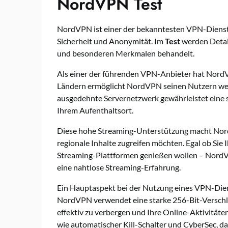
NordVPN Test
NordVPN ist einer der bekanntesten VPN-Dienst
Sicherheit und Anonymität. Im
Test
werden Detail
und besonderen Merkmalen behandelt.
Als einer der führenden VPN-Anbieter hat NordVP
Ländern ermöglicht NordVPN seinen Nutzern wel
ausgedehnte Servernetzwerk gewährleistet eine 
Ihrem Aufenthaltsort.
Diese hohe Streaming-Unterstützung macht NordV
regionale Inhalte zugreifen möchten. Egal ob Sie 
Streaming-Plattformen genießen wollen – Nord
eine nahtlose Streaming-Erfahrung.
Ein Hauptaspekt bei der Nutzung eines VPN-Dien
NordVPN verwendet eine starke 256-Bit-Verschlü
effektiv zu verbergen und Ihre Online-Aktivitäte
wie automatischer Kill-Schalter und CyberSec, da