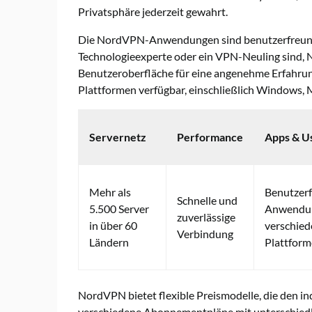
Privatsphäre jederzeit gewahrt.
Die NordVPN-Anwendungen sind benutzerfreundlich
Technologieexperte oder ein VPN-Neuling sind, 
Benutzeroberfläche für eine angenehme Erfahru
Plattformen verfügbar, einschließlich Windows, 
Servernetz
Performance
Apps & Us
Mehr als
Benutzerf
Schnelle und
5.500 Server
Anwendun
zuverlässige
in über 60
verschie
Verbindung
Ländern
Plattfor
NordVPN bietet flexible Preismodelle, die den in
verschiedene Abonnementpläne mit unterschiedli