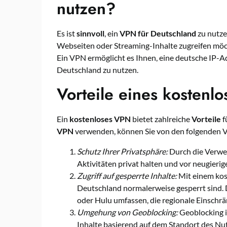
nutzen?
Es ist
sinnvoll
, ein
VPN für Deutschland
zu nutze
Webseiten oder Streaming-Inhalte zugreifen möch
Ein VPN ermöglicht es Ihnen, eine deutsche IP-Ad
Deutschland zu nutzen.
Vorteile eines kostenl
Ein
kostenloses VPN
bietet zahlreiche
Vorteile
f
VPN
verwenden, können Sie von den folgenden Vo
Schutz Ihrer Privatsphäre:
Durch die Verwe
Aktivitäten privat halten und vor neugierig
Zugriff auf gesperrte Inhalte:
Mit einem kost
Deutschland normalerweise gesperrt sind. 
oder Hulu umfassen, die regionale Einschr
Umgehung von Geoblocking:
Geoblocking is
Inhalte basierend auf dem Standort des Nu