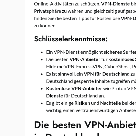
Online-Aktivitäten zu schützen.
VPN-Dienste
bi
Privatsphäre zu wahren und gleichzeitig auf gespe
finden Sie die besten Tipps für kostenlose
VPN-D
zu können.
Schlüsselerkenntnisse:
Ein VPN-Dienst ermöglicht
sicheres Surfe
Die besten
VPN-Anbieter
für
kostenloses
Hide.me VPN, ExpressVPN, CyberGhost, P
Es ist
sinnvoll
, ein
VPN für Deutschland
zu 
Deutschland gesperrte Inhalte zugreifen m
Kostenlose VPN-Anbieter
wie Proton VPN
Dienste
für Deutschland an.
Es gibt einige
Risiken
und
Nachteile
bei de
wichtig, einen vertrauenswürdigen Anbiete
Die besten VPN-Anbiete