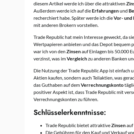
diesem Artikel werde ich über die attraktiven
Zin
Außerdem werde ich auf die
Erfahrungen
und
Be
recherchiert habe. Später werde ich die
Vor- und 
mit anderen Brokern vorstellen.
Trade Republic hat mein Interesse geweckt, da s
Wertpapieren anbieten und das Depot bequem pe
war ich von den
Zinsen
auf Einlagen bis 50.000 E
verzinst, was im
Vergleich
zu anderen Banken und 
Die Nutzung der Trade Republic App ist einfach 
Aktien kaufen, sondern auch Teilaktien, was gera
das Guthaben auf dem
Verrechnungskonto
tägl
positiver Aspekt ist, dass Trade Republic mit v
Verrechnungskonten zu führen.
Schlüsselerkenntnisse:
Trade Republic bietet attraktive
Zinsen
auf 
Die Gebühren für den Kauf und Verkauf von