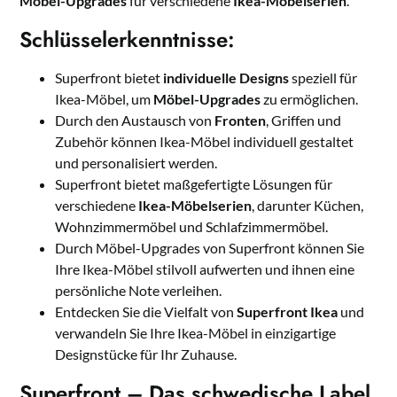
Möbel-Upgrades
für verschiedene
Ikea-Möbelserien
.
Schlüsselerkenntnisse:
Superfront bietet
individuelle Designs
speziell für
Ikea-Möbel, um
Möbel-Upgrades
zu ermöglichen.
Durch den Austausch von
Fronten
, Griffen und
Zubehör können Ikea-Möbel individuell gestaltet
und personalisiert werden.
Superfront bietet maßgefertigte Lösungen für
verschiedene
Ikea-Möbelserien
, darunter Küchen,
Wohnzimmermöbel und Schlafzimmermöbel.
Durch Möbel-Upgrades von Superfront können Sie
Ihre Ikea-Möbel stilvoll aufwerten und ihnen eine
persönliche Note verleihen.
Entdecken Sie die Vielfalt von
Superfront Ikea
und
verwandeln Sie Ihre Ikea-Möbel in einzigartige
Designstücke für Ihr Zuhause.
Superfront – Das schwedische Label