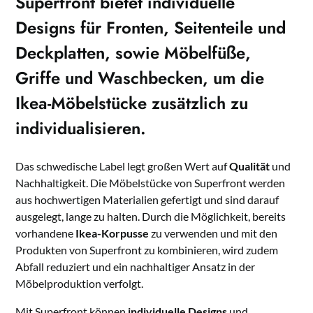
Superfront bietet
individuelle
Designs
für Fronten,
Seitenteile
und
Deckplatten
, sowie
Möbelfüße
,
Griffe
und
Waschbecken
, um die
Ikea-Möbelstücke zusätzlich zu
individualisieren.
Das schwedische Label legt großen Wert auf
Qualität
und
Nachhaltigkeit. Die Möbelstücke von Superfront werden
aus hochwertigen Materialien gefertigt und sind darauf
ausgelegt, lange zu halten. Durch die Möglichkeit, bereits
vorhandene
Ikea-Korpusse
zu verwenden und mit den
Produkten von Superfront zu kombinieren, wird zudem
Abfall reduziert und ein nachhaltiger Ansatz in der
Möbelproduktion verfolgt.
Mit Superfront können
individuelle Designs
und