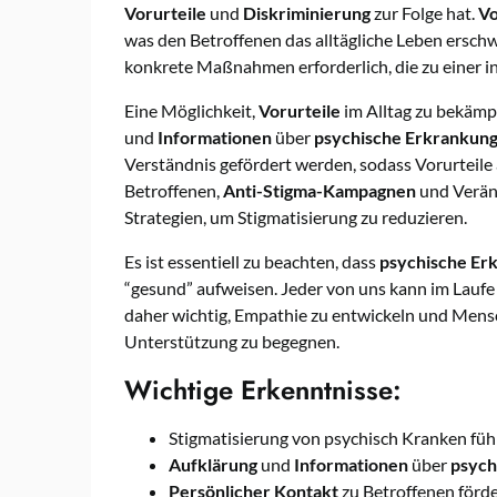
Vorurteile
und
Diskriminierung
zur Folge hat.
Vo
was den Betroffenen das alltägliche Leben ersch
konkrete Maßnahmen erforderlich, die zu einer ink
Eine Möglichkeit,
Vorurteile
im Alltag zu bekämpf
und
Informationen
über
psychische Erkrankun
Verständnis gefördert werden, sodass Vorurteil
Betroffenen,
Anti-Stigma-Kampagnen
und Veränd
Strategien, um Stigmatisierung zu reduzieren.
Es ist essentiell zu beachten, dass
psychische Er
“gesund” aufweisen. Jeder von uns kann im Laufe
daher wichtig, Empathie zu entwickeln und Men
Unterstützung zu begegnen.
Wichtige Erkenntnisse:
Stigmatisierung von psychisch Kranken füh
Aufklärung
und
Informationen
über
psych
Persönlicher Kontakt
zu Betroffenen förd