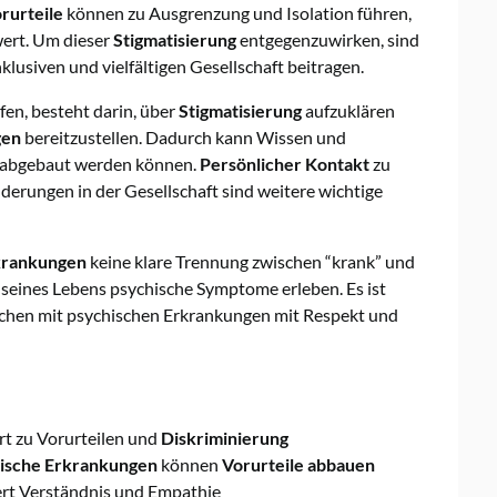
rurteile
können zu Ausgrenzung und Isolation führen,
wert. Um dieser
Stigmatisierung
entgegenzuwirken, sind
lusiven und vielfältigen Gesellschaft beitragen.
en, besteht darin, über
Stigmatisierung
aufzuklären
gen
bereitzustellen. Dadurch kann Wissen und
e abgebaut werden können.
Persönlicher Kontakt
zu
erungen in der Gesellschaft sind weitere wichtige
krankungen
keine klare Trennung zwischen “krank” und
 seines Lebens psychische Symptome erleben. Es ist
schen mit psychischen Erkrankungen mit Respekt und
rt zu Vorurteilen und
Diskriminierung
ische Erkrankungen
können
Vorurteile abbauen
ert Verständnis und Empathie