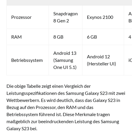
Snapdragon
A
Prozessor
Exynos 2100
8 Gen 2
B
RAM
8 GB
6 GB
4
Android 13
Android 12
Betriebssystem
(Samsung
i
(Hersteller UI)
One UI 5.1)
Die obige Tabelle zeigt einen Vergleich der
Leistungsspezifikationen des Samsung Galaxy S23 mit zwei
Wettbewerbern. Es wird deutlich, dass das Galaxy S23 in
Bezug auf den Prozessor, den RAM und das
Betriebssystem führend ist. Diese Merkmale tragen
maßgeblich zur beeindruckenden Leistung des Samsung
Galaxy S23 bei.