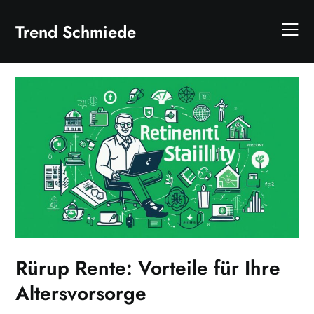
Skip
to
Trend Schmiede
content
Rürup Rente: Vorteile für Ihre
Altersvorsorge