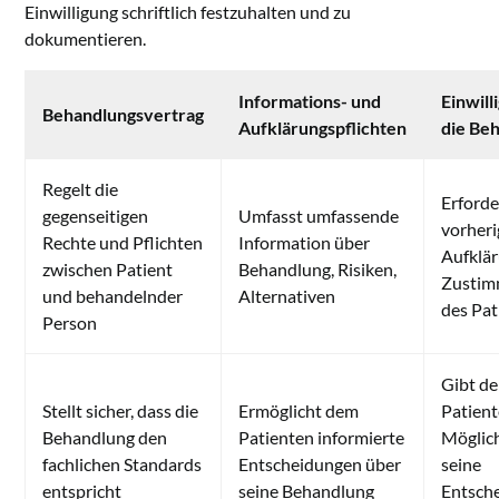
Einwilligung schriftlich festzuhalten und zu
dokumentieren.
Informations- und
Einwill
Behandlungsvertrag
Aufklärungspflichten
die Be
Regelt die
Erforde
gegenseitigen
Umfasst umfassende
vorheri
Rechte und Pflichten
Information über
Aufklä
zwischen Patient
Behandlung, Risiken,
Zusti
und behandelnder
Alternativen
des Pat
Person
Gibt d
Stellt sicher, dass die
Ermöglicht dem
Patient
Behandlung den
Patienten informierte
Möglich
fachlichen Standards
Entscheidungen über
seine
entspricht
seine Behandlung
Entsch