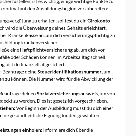
sicherzustellen, ist es wichtig, einige wichtige Punkte zu
 dich optimal auf den Ausbildungsbeginn vorzubereiten:
ngsvergütung zu erhalten, solltest du ein
Girokonto
ch wird die Überweisung deines Gehalts erleichtert.
iner Krankenkasse an, um dich versicherungspflichtig zu
usbildung krankenversichert.
ieße eine
Haftpflichtversicherung
ab, um dich vor
älle oder Schäden können im Arbeitsalltag schnell
ng
bist du finanziell abgesichert.
:
Beantrage deine
Steueridentifikationsnummer
, um
len zu können. Die Nummer wird für die Abwicklung der
Beantrage deinen
Sozialversicherungsausweis
, um von
deckt zu werden. Dies ist gesetzlich vorgeschrieben.
ziehen:
Vor Beginn der Ausbildung musst du dich einer
eine gesundheitliche Eignung für den gewählten
istungen einholen:
Informiere dich über die