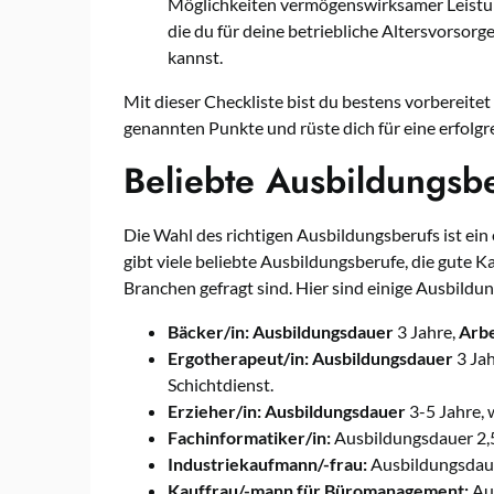
Möglichkeiten vermögenswirksamer Leistung
die du für deine betriebliche Altersvors
kannst.
Mit dieser Checkliste bist du bestens vorbereitet 
genannten Punkte und rüste dich für eine erfolgr
Beliebte Ausbildungsb
Die Wahl des richtigen Ausbildungsberufs ist ein 
gibt viele beliebte Ausbildungsberufe, die gute 
Branchen gefragt sind. Hier sind einige Ausbildun
Bäcker/in:
Ausbildungsdauer
3 Jahre,
Arbe
Ergotherapeut/in:
Ausbildungsdauer
3 Jah
Schichtdienst.
Erzieher/in:
Ausbildungsdauer
3-5 Jahre, 
Fachinformatiker/in:
Ausbildungsdauer 2,5
Industriekaufmann/-frau:
Ausbildungsdaue
Kauffrau/-mann für Büromanagement:
Aus