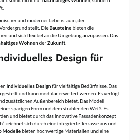
afft somit nicht nur
nachhaltiges Wohnen
, sondern
t.
onischer und moderner Lebensraum, der
Vordergrund stellt. Die
Bausteine
bieten die
ehen und sich flexibel an die Umgebung anzupassen. Das
hhaltiges Wohnen
der
Zukunft
.
dividuelles Design für
ten
individuelles Design
für vielfältige Bedürfnisse. Das
gestellt und kann modular erweitert werden. Es verfügt
und zusätzlichen Außenbereich bietet. Das Modell
seiner spacigen Form und dem strahlenden Weiß. Es
erden und bietet durch das innovative Fassadenkonzept
” zeichnet sich durch eine integrierte Terrasse aus und
o Modelle
bieten hochwertige Materialien und eine