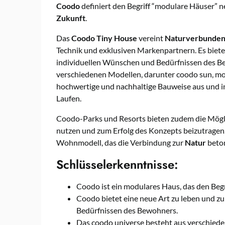
Coodo
definiert den Begriff “modulare Häuser” n
Zukunft
.
Das
Coodo
Tiny House
vereint
Naturverbunden
Technik und exklusiven Markenpartnern. Es bietet
individuellen Wünschen und Bedürfnissen des B
verschiedenen Modellen, darunter coodo sun, moo
hochwertige und nachhaltige Bauweise aus und i
Laufen.
Coodo-Parks und Resorts bieten zudem die Mögl
nutzen und zum Erfolg des Konzepts beizutragen
Wohnmodell, das die Verbindung zur
Natur
beton
Schlüsselerkenntnisse:
Coodo ist ein modulares Haus, das den Begr
Coodo bietet eine neue Art zu leben und zu
Bedürfnissen des Bewohners.
Das coodo universe besteht aus verschied