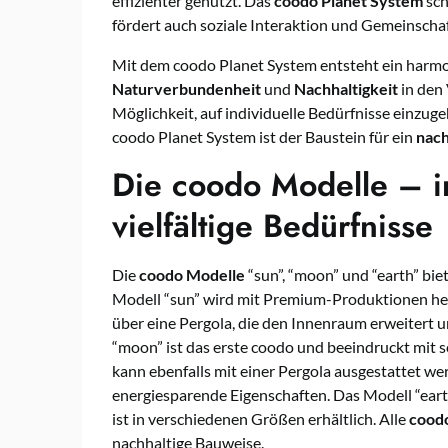
effizienter genutzt. Das
coodo Planet System
sch
fördert auch soziale Interaktion und Gemeinschaf
Mit dem coodo Planet System entsteht ein harm
Naturverbundenheit
und
Nachhaltigkeit
in den 
Möglichkeit, auf individuelle Bedürfnisse einzug
coodo Planet System ist der Baustein für ein
nac
Die coodo Modelle – in
vielfältige Bedürfnisse
Die
coodo Modelle
“sun”, “moon” und “earth” bie
Modell “sun” wird mit Premium-Produktionen her
über eine Pergola, die den Innenraum erweitert 
“moon” ist das erste coodo und beeindruckt mit 
kann ebenfalls mit einer Pergola ausgestattet w
energiesparende Eigenschaften. Das Modell “earth
ist in verschiedenen Größen erhältlich. Alle
cood
nachhaltige Bauweise.