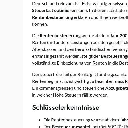
Deutschland relevant ist. Es ist wichtig zu wisse
Steuerlast optimieren
kann. In diesem Leitfaden
Rentenbesteuerung
erklären und Ihnen wertvoll
können.
Die
Rentenbesteuerung
wurde ab dem
Jahr 200
Renten und andere Leistungen aus den gesetzlic
Alterskassen und den berufsständischen Versorg
erstmals gezahlt werden, steigt der
Besteuerungs
vollständige Einbeziehung von Renten in die Best
Der steuerfreie Teil der Rente gilt für die gesamt
Rentenbeginns. Es ist wichtig zu beachten, dass
R
Einkommensgrenzen und steuerliche
Abzugsbet
in welcher Höhe
Steuern fällig
werden.
Schlüsselerkenntnisse
Die Rentenbesteuerung wurde ab dem
Jah
Der
Besteuerungsanteil
beträgt 50% für R